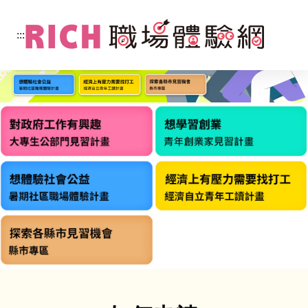
:::
跳
到
:::
主
要
內
容